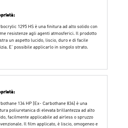
prietà:
bocrylic 1295 HS è una finitura ad alto solido con
ime resistenze agli agenti atmosferici. Il prodotto
tra un aspetto lucido, liscio, duro e di facile
izia. E' possibile applicarlo in singolo strato.
prietà:
bothane 134 HP (Ex- Carbothane 834) è una
itura poliuretanica di elevata brillantezza ad alto
ido, facilmente applicabile ad airless o spruzzo
venzionale. Il film applicato, è liscio, omogeneo e