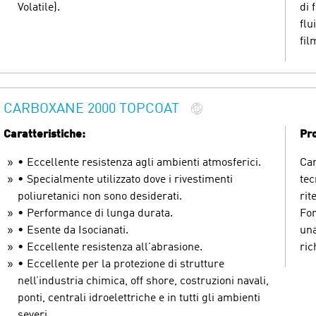
Volatile).
di 
flu
fil
CARBOXANE 2000 TOPCOAT
Caratteristiche:
Pro
• Eccellente resistenza agli ambienti atmosferici.
Car
• Specialmente utilizzato dove i rivestimenti
tec
poliuretanici non sono desiderati.
rit
• Performance di lunga durata.
For
• Esente da Isocianati.
una
• Eccellente resistenza all'abrasione.
ric
• Eccellente per la protezione di strutture
nell’industria chimica, off shore, costruzioni navali,
ponti, centrali idroelettriche e in tutti gli ambienti
severi.